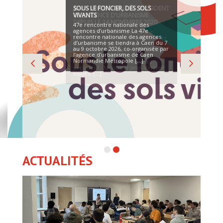
JEAN- VINCENT VALLIÈS, PRÉSIDENT
DE L’AGENCE D’URBANISME
DEPUIS LE 24 NOVEMBRE 2020
La présidence de l’agence me
permet de poursuivre une de mes
passions, l’urbanisme et
l’aménagement du territoire. Le
conseil d’administration du 23
novembre a élu son nouveau
président, Monsieur Jean-Vincent
Valliès, [...]
ACTUALITÉS