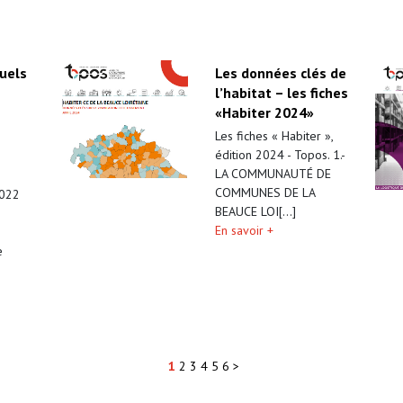
uels
Les données clés de
l’habitat – les fiches
«Habiter 2024»
Les fiches « Habiter »,
édition 2024 - Topos. 1.-
LA COMMUNAUTÉ DE
COMMUNES DE LA
2022
BEAUCE LOI[...]
En savoir +
e
1
2
3
4
5
6
>