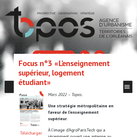
Espace adhérent
Focus n°3 «L’enseignement
supérieur, logement
étudiant»
MENU
Mars 2022 – Topos.
Une stratégie métropolitaine en
faveur de l’enseignement
supérieur
.
À l’image d’AgroParisTech qui a
Télécharger
récemment ouvert une antenne au