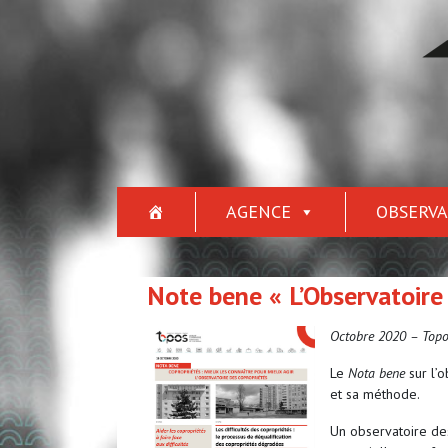
AGENCE
OBSERVA
Note bene « L’Observatoire
Octobre 2020 – Top
Le
Nota bene
sur l’o
et sa méthode.
Un observatoire des