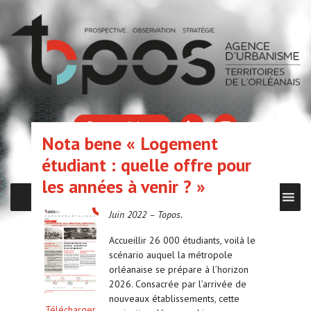
Espace adhérent
Nota bene « Logement
étudiant : quelle offre pour
les années à venir ? »
MENU
Juin 2022 – Topos.
Accueillir 26 000 étudiants, voilà le
scénario auquel la métropole
orléanaise se prépare à l’horizon
2026. Consacrée par l’arrivée de
nouveaux établissements, cette
Télécharger