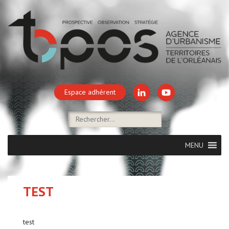
Espace adhérent
MENU
TEST
test