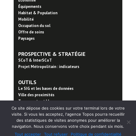
Économie
Équipements
Habitat & Population
Mobilité
Occupation du sol
Offre de soins
Paysages
PROSPECTIVE & STRATÉGIE
SCoT & InterSCoT
Projet Métropolitain : indicateurs
OUTILS
Le SIG et les bases de données
Ville des proximités
Trame verte et bleue
Ce site dépose des cookies sur votre terminal lors de votre
visite. Si vous les acceptez, l'agence Topos pourra recueillir
PUBLICATIONS
des statistiques de visites anonymes pour améliorer la
© TOPOS 2020 - Tous droits réservés
navigation. Nous conservons votre choix pendant six mois.
Contact
Mentions légales
Politique de
Tout accepter
Tout refuser
Politique de confidentialité