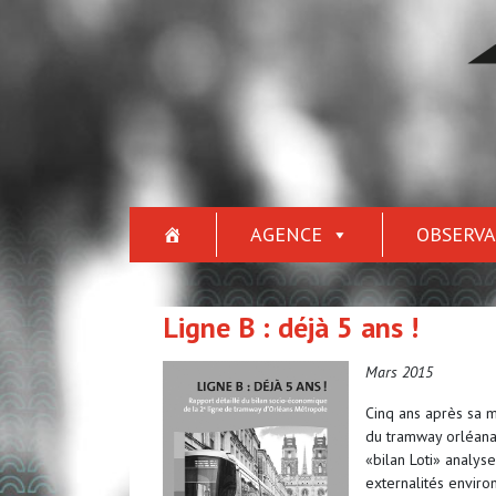
AGENCE
OBSERVA
Ligne B : déjà 5 ans !
Mars 2015
Cinq ans après sa m
du tramway orléanai
«bilan Loti» analys
externalités envir