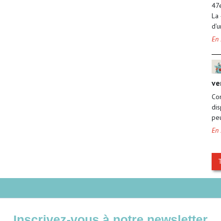
47
La
d’u
En 
ve
Com
dis
peu
En 