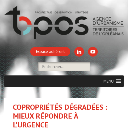
Espace adhérent
MENU
COPROPRIÉTÉS DÉGRADÉES :
MIEUX RÉPONDRE À
L'URGENCE