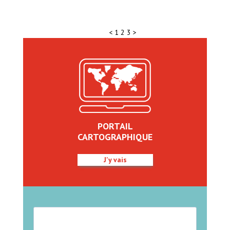
<
1
2
3
>
PORTAIL
CARTOGRAPHIQUE
J'y vais