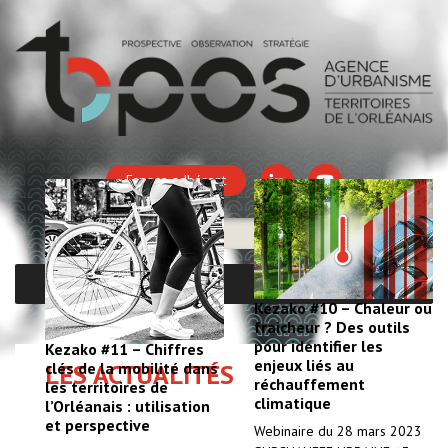
Espace adhérent
MENU
Kezako #10 – Chaleur ou
fraicheur ? Des outils
pour identifier les
Kezako #11 – Chiffres
enjeux liés au
clés de la mobilité dans
LES ACTUALITÉS
réchauffement
les territoires de
climatique
l’Orléanais : utilisation
et perspective
Webinaire du 28 mars 2023